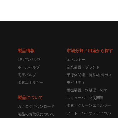
製品情報
市場分野／用途から探す
LPガスバルブ
エネルギー
ボールバルブ
産業装置・プラント
高圧バルブ
半導体関連・特殊/材料ガス
水素エネルギー
モビリティ
機械装置・水処理・化学
製品について
スキューバ・防災関連
水素・クリーンエネルギー
カタログダウンロード
フード・バイオメディカル
製品のお取扱について