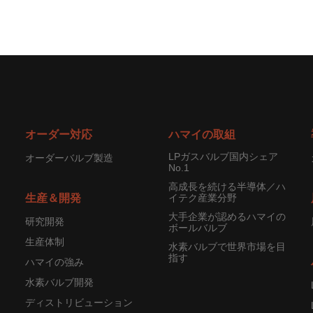
オーダー対応
ハマイの取組
LPガスバルブ国内シェア
オーダーバルブ製造
No.1
高成長を続ける半導体／ハ
生産＆開発
イテク産業分野
大手企業が認めるハマイの
研究開発
ボールバルブ
生産体制
水素バルブで世界市場を目
指す
ハマイの強み
水素バルブ開発
ディストリビューション