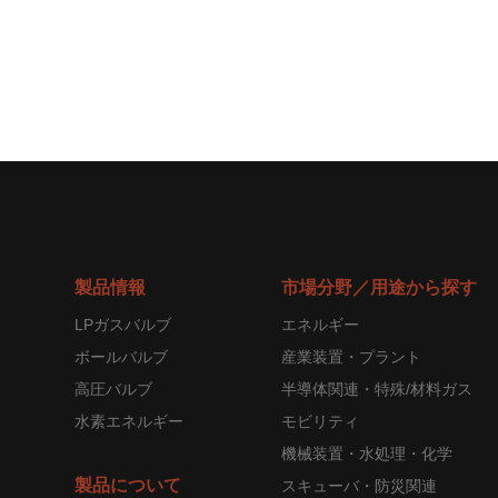
製品情報
市場分野／用途から探す
LPガスバルブ
エネルギー
ボールバルブ
産業装置・プラント
高圧バルブ
半導体関連・特殊/材料ガス
水素エネルギー
モビリティ
機械装置・水処理・化学
製品について
スキューバ・防災関連