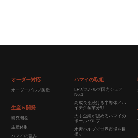
オーダー対応
ハマイの取組
LPガスバルブ国内シェア
オーダーバルブ製造
No.1
高成長を続ける半導体／ハ
生産＆開発
イテク産業分野
大手企業が認めるハマイの
研究開発
ボールバルブ
生産体制
水素バルブで世界市場を目
指す
ハマイの強み